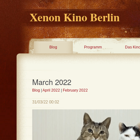
Xenon Kino Berlin
Blog
Programm
Das Kin
March 2022
Blog
|
April 2022
|
February 2022
31/03/22 00:02