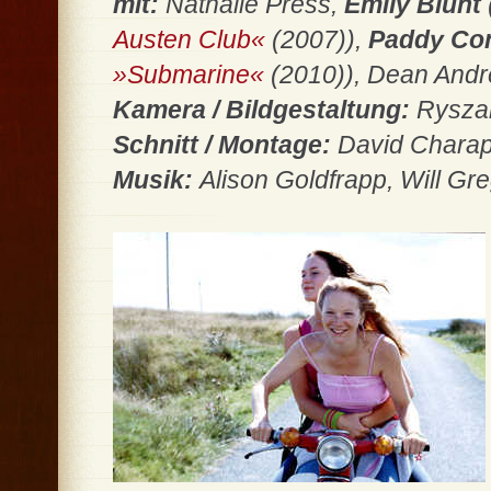
mit:
Nathalie Press,
Emily Blunt
Austen Club«
(2007)),
Paddy Con
»Submarine«
(2010)), Dean And
Kamera / Bildgestaltung:
Ryszar
Schnitt / Montage:
David Chara
Musik:
Alison Goldfrapp, Will Gr