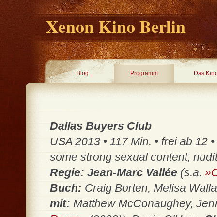
Xenon Kino Berlin
Blog
Programm
Das Kin
Dallas Buyers Club
USA 2013 • 117 Min. • frei ab 12 
some strong sexual content, nudi
Regie: Jean-Marc Vallée
(s.a.
»C
Buch:
Craig Borten, Melisa Wall
mit:
Matthew McConaughey, Jenn