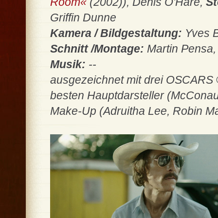
Room«
(2002)), Denis O'Hare,
St
Griffin Dunne
Kamera / Bildgestaltung:
Yves B
Schnitt /Montage:
Martin Pensa,
Musik:
--
ausgezeichnet mit drei OSCARS
besten Hauptdarsteller (McConau
Make-Up (Adruitha Lee, Robin M