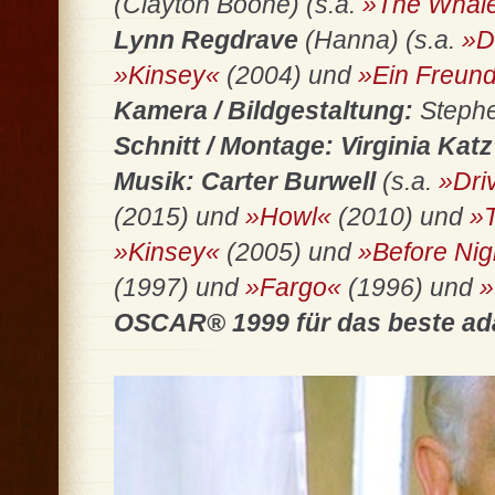
(Clayton Boone) (s.a.
»The Whal
Lynn Regdrave
(Hanna) (s.a.
»D
»Kinsey«
(2004) und
»Ein Freund
Kamera / Bildgestaltung:
Stephe
Schnitt / Montage: Virginia Kat
Musik: Carter Burwell
(s.a.
»Dri
(2015) und
»Howl«
(2010) und
»T
»Kinsey«
(2005) und
»Before Nig
(1997) und
»Fargo«
(1996) und
»
OSCAR® 1999 für das beste ad