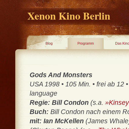
Xenon Kino Berlin
Blog
Programm
Das Kin
Gods And Monsters
USA 1998 • 105 Min. • frei ab 12 
language
Regie: Bill Condon
(s.a.
»Kinse
Buch:
Bill Condon nach einem R
mit: Ian McKellen
(James Whale)