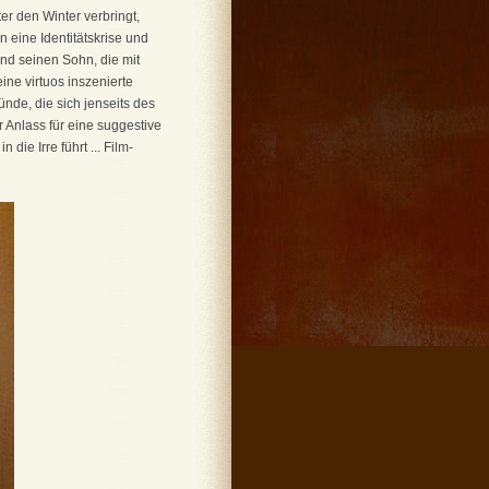
ter den Winter verbringt,
 eine Identitätskrise und
und seinen Sohn, die mit
ine virtuos inszenierte
ünde, die sich jenseits des
Anlass für eine suggestive
ie Irre führt ... Film-