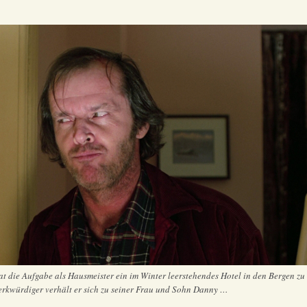
hat die Aufgabe als Hausmeister ein im Winter leerstehendes Hotel in den Bergen z
 merkwürdiger verhält er sich zu seiner Frau und Sohn Danny …