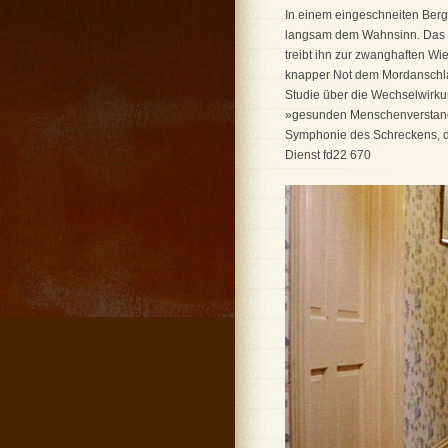
In einem eingeschneiten Bergho
langsam dem Wahnsinn. Das lab
treibt ihn zur zwanghaften Wie
knapper Not dem Mordanschlag e
Studie über die Wechselwirkun
»gesunden Menschenverstandes
Symphonie des Schreckens, die
Dienst fd22 670