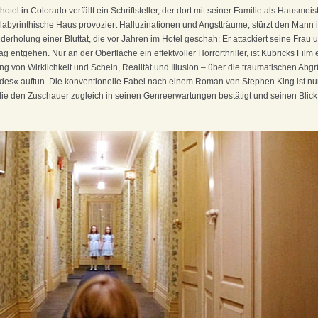
tel in Colorado verfällt ein Schriftsteller, der dort mit seiner Familie als Hausmeis
yrinthische Haus provoziert Halluzinationen und Angstträume, stürzt den Mann in
derholung einer Bluttat, die vor Jahren im Hotel geschah: Er attackiert seine Frau 
ntgehen. Nur an der Oberfläche ein effektvoller Horrorthriller, ist Kubricks Film e
g von Wirklichkeit und Schein, Realität und Illusion – über die traumatischen Abgr
« auftun. Die konventionelle Fabel nach einem Roman von Stephen King ist nur 
 den Zuschauer zugleich in seinen Genreerwartungen bestätigt und seinen Blick in d