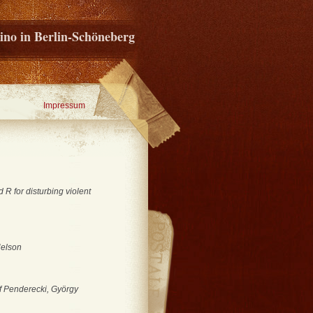
ino in Berlin-Schöneberg
Impressum
R for disturbing violent
Nelson
of Penderecki, György