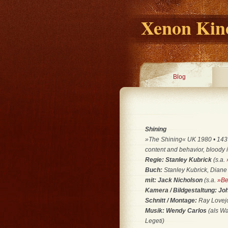
Xenon Kino
Blog
Shining
»The Shining« UK 1980 • 143 M
content and behavior, bloody 
Regie: Stanley Kubrick
(s.a.
Buch:
Stanley Kubrick, Dia
mit: Jack Nicholson
(s.a.
»Be
Kamera / Bildgestaltung: Jo
Schnitt / Montage:
Ray Lovej
Musik: Wendy Carlos
(als Wa
Legeti)