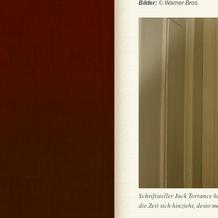
Bilder:
© Warner Bros.
Schriftsteller Jack Torrance 
die Zeit sich hinzieht, desto