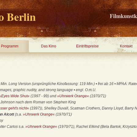
 Berlin
Filmkunstk
Programm
Das Kino
Eintrittspreise
Kontakt
in. Long Version (ursprüngliche Kinofassung: 119 Min.) • frei ab 16 • MPAA: Rated 
images, graphic nudity, and strong language • engl. O.m.U.
»Eyes Wide Shut«
(1997 - 99) und
»Uhrwerk Orange«
(1970/71)
ne Johnson nach dem Roman von Stephen King
sser geht's nicht«
(1997)), Shelley Duvall, Scatman Crothers, Danny Lloyd, Barry 
hn Alcott
(s.a.
»Uhrwerk Orange«
(1970/71)
oy
lter Carlos s.a.
»Uhrwerk Orange«
(1970/71), Rachel Elkind (Bela Bartok, Krzyszt