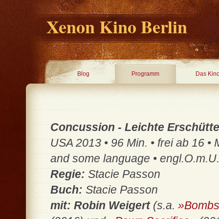
Xenon Kino Berlin
Blog
Programm
Das Kin
Concussion - Leichte Erschütt
USA 2013 • 96 Min. • frei ab 16 •
and some language • engl.O.m.U
Regie:
Stacie Passon
Buch:
Stacie Passon
mit: Robin Weigert
(s.a.
»Bombs