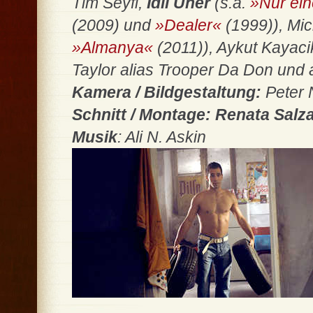
Tim Seyfi,
Idil Üner
(s.a.
»Nur ein
(2009) und
»Dealer«
(1999)), Mic
»Almanya«
(2011)), Aykut Kayaci
Taylor alias Trooper Da Don und 
Kamera / Bildgestaltung:
Peter 
Schnitt / Montage: Renata Salz
Musik
: Ali N. Askin