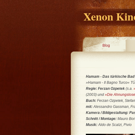
Xenon Kino
Blog
Hamam - Das türkische Bad
»Hamam - Il Bagno Turco« TÜR 
Regie: Ferzan Ozpetek
(s.a.
(2003) und
»Die Ahnungslos
Buch:
Ferzan Ozpetek, Stefa
mit:
Alessandro Gassman, Fran
Kamera / Bildgestaltung: Pa
Schnitt / Montage:
Mauro Bo
Musik:
Aldo de Scalzi, Pivio