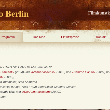
 Berlin
Filmkunstk
Programm
Das Kino
Eintrittspreise
Kontakt
/ ITA / ESP 1997 • 94 Min. • frei ab 12
»Diamanti«
(2024) und
»Männer al dente«
(2010) und
»Saturno Contro«
(2007) u
en«
(2000))
no Tummolini, Aldo Sambrell
cesca d’Aloja, Halil Ergün, Serif Sezer, Mehmet Günsür
squale Mari
(s.a.
»Die Ahnungslosen«
(2000))
nanni