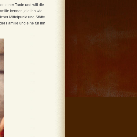
on einer Tante und will die
milie kennen, die ihn wie
cher Mittelpunkt und Stätte
er Familie und eine für ihn