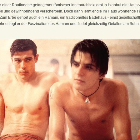
in einer Routineehe gefangener römischer Innenarchitekt erbt in Istanbul ein Haus v
nell und gewinnbringend verscherbeln. Doch dann lernt er die im Haus wohnende Fa
Zum Erbe gehört auch ein Hamam, ein traditionelles Badehaus - einst gesellschaftli
 erliegt er der Faszination des Hamam und findet gleichzeitig Gefallen am Sohn d