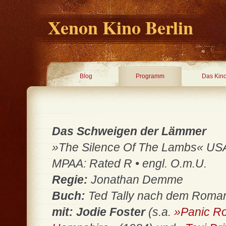
Xenon Kino Berlin
Blog
Programm
Das Kin
Das Schweigen der Lämmer
»The Silence Of The Lambs« USA 1
MPAA: Rated R • engl. O.m.U.
Regie:
Jonathan Demme
Buch:
Ted Tally nach dem Roma
mit: Jodie Foster
(s.a.
»Panic R