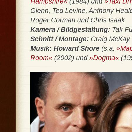
Hampshire«
(1984) und
»Taxi Dr
Glenn, Ted Levine, Anthony Heal
Roger Corman und Chris Isaak
Kamera / Bildgestaltung:
Tak Fu
Schnitt / Montage:
Craig McKay
Musik:
Howard Shore
(s.a.
»Map
Room«
(2002) und
»Dogma«
(19