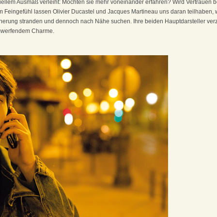
nziellem Ausmaß verleiht: Möchten sie mehr voneinander erfahren? Wird Vertrauen
em Feingefühl lassen Olivier Ducastel und Jacques Martineau uns daran teilhaben, 
cherung stranden und dennoch nach Nähe suchen. Ihre beiden Hauptdarsteller ve
mwerfendem Charme.