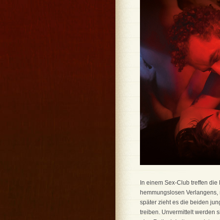
In einem Sex-Club treffen di
hemmungslosen Verlangens, ne
später zieht es die beiden j
treiben. Unvermittelt werden si