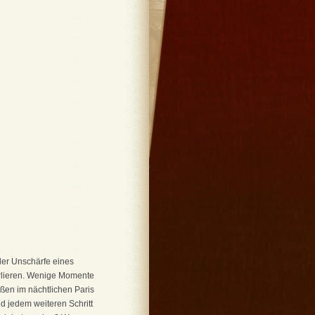
der Unschärfe eines
erlieren. Wenige Momente
ßen im nächtlichen Paris
und jedem weiteren Schritt