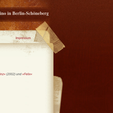
ino in Berlin-Schöneberg
Impressum
inz«
(2002) und
»Felix«