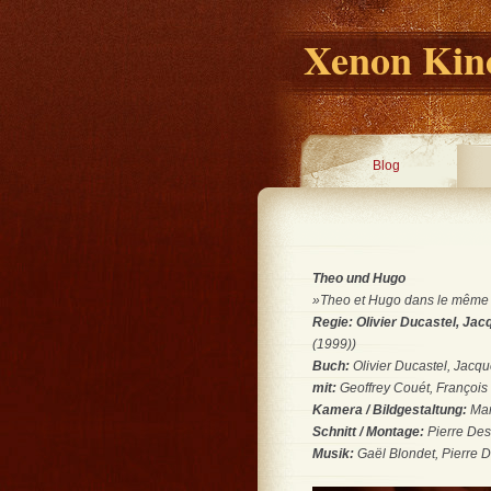
Xenon Kino
Blog
Theo und Hugo
»Theo et Hugo dans le même ba
Regie: Olivier Ducastel, Ja
(1999))
Buch:
Olivier Ducastel, Jacq
mit:
Geoffrey Couét, François 
Kamera / Bildgestaltung:
Ma
Schnitt / Montage:
Pierre De
Musik:
Gaël Blondet, Pierre D