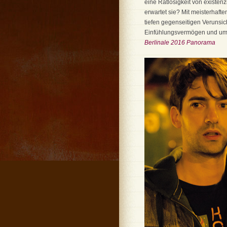
eine Ratlosigkeit von existe
erwartet sie? Mit meisterhaft
tiefen gegenseitigen Verunsi
Einfühlungsvermögen und u
Berlinale 2016 Panorama