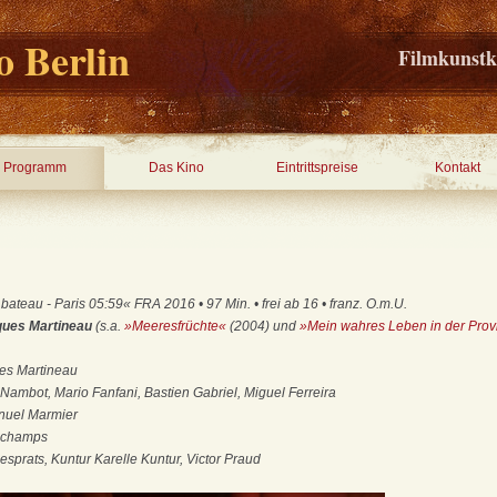
 Berlin
Filmkunstk
Programm
Das Kino
Eintrittspreise
Kontakt
teau - Paris 05:59« FRA 2016 • 97 Min. • frei ab 16 • franz. O.m.U.
cques Martineau
(s.a.
»Meeresfrüchte«
(2004) und
»Mein wahres Leben in der Prov
ues Martineau
Nambot, Mario Fanfani, Bastien Gabriel, Miguel Ferreira
nuel Marmier
schamps
esprats, Kuntur Karelle Kuntur, Victor Praud