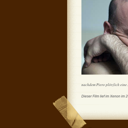
nachdem Piero plötzlich eine 
Dieser Film lief im Xenon im 