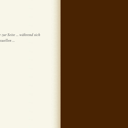
 zur Seite ... während sich
uellen ...