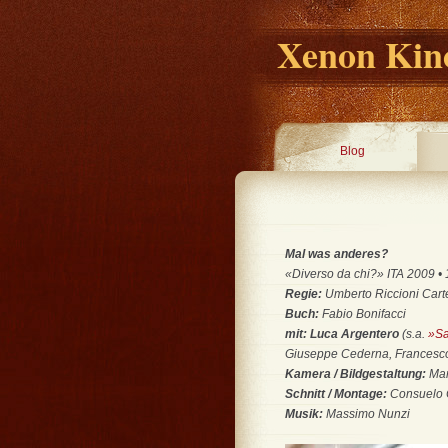
Xenon Kino
Blog
Mal was anderes?
«Diverso da chi?» ITA 2009 • 1
Regie:
Umberto Riccioni Cart
Buch:
Fabio Bonifacci
mit: Luca Argentero
(s.a.
»Sa
Giuseppe Cederna, Francesco
Kamera / Bildgestaltung:
Mar
Schnitt / Montage:
Consuelo 
Musik:
Massimo Nunzi