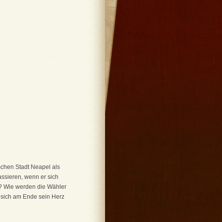
ischen Stadt Neapel als
ssieren, wenn er sich
? Wie werden die Wähler
d sich am Ende sein Herz