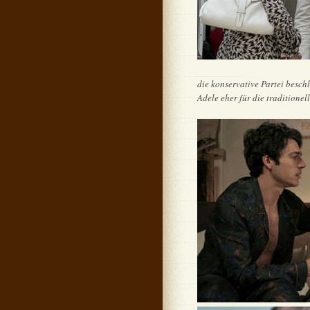
die konservative Partei beschl
Adele eher für die traditione