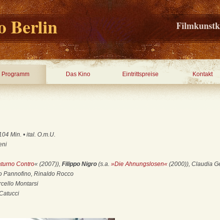
 Berlin
Filmkunstk
Programm
Das Kino
Eintrittspreise
Kontakt
04 Min. • ital. O.m.U.
eni
turno Contro
« (2007)),
Filippo Nigro
(s.a.
»Die Ahnungslosen«
(2000)), Claudia Ge
 Pannofino, Rinaldo Rocco
cello Montarsi
Catucci