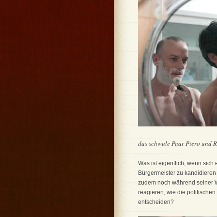
das schwule Paar Piero und Re
Was ist eigentlich, wenn sich 
Bürgermeister zu kandidieren
zudem noch während seiner W
reagieren, wie die politische
entscheiden?