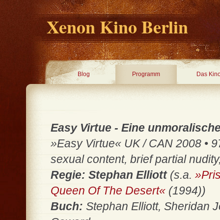
Xenon Kino Berlin
Blog
Programm
Das Kin
Easy Virtue - Eine unmoralisch
»Easy Virtue« UK / CAN 2008 • 97 
sexual content, brief partial nudi
Regie: Stephan Elliott
(s.a.
»Pris
Queen Of The Desert«
(1994))
Buch:
Stephan Elliott, Sheridan