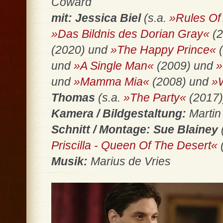
Coward
mit: Jessica Biel
(s.a.
»Rules Of 
»Das Bildnis des Dorian Gray«
(2
(2020) und
»The Happy Prince«
(
und
»A Single Man«
(2009) und
»
und
»Mamma Mia«
(2008) und
»
Thomas
(s.a.
»The Party«
(2017)
Kamera / Bildgestaltung:
Martin
Schnitt / Montage: Sue Blainey
Priscilla - Queen Of The Desert«
Musik:
Marius de Vries