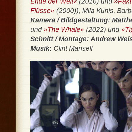
Ende der Welt«
(2016) und
»Pakt
Flüsse«
(2000)), Mila Kunis, Bar
Kamera / Bildgestaltung: Matth
und
»The Whale«
(2022) und
»Ti
Schnitt / Montage: Andrew We
Musik:
Clint Mansell