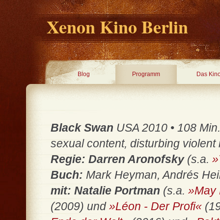
Xenon Kino Berlin
Blog
Programm
Das Kin
Black Swan
USA 2010 • 108 Min. 
sexual content, disturbing viole
Regie: Darren Aronofsky
(s.a.
»
Buch:
Mark Heyman, Andrés Hei
mit: Natalie Portman
(s.a.
»May
(2009) und
»Léon - Der Profi«
(19