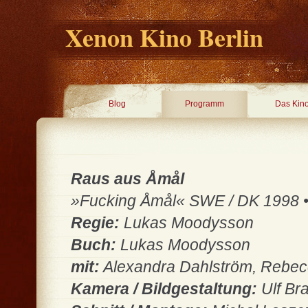
Xenon Kino Berlin
Blog
Programm
Das Kin
Raus aus Åmål
»Fucking Åmål« SWE / DK 1998 • 8
Regie:
Lukas Moodysson
Buch:
Lukas Moodysson
mit:
Alexandra Dahlström, Rebecca
Kamera / Bildgestaltung:
Ulf Br