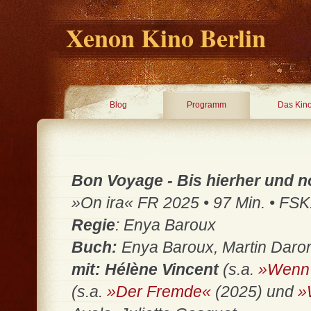
Xenon Kino Berlin
Blog
Programm
Das Kin
Bon Voyage - Bis hierher und n
»On ira« FR 2025 • 97 Min. • FSK:
Regie
: Enya Baroux
Buch:
Enya Baroux, Martin Daron
mit: Hélène Vincent
(s.a.
»Wenn 
(s.a.
»Der Fremde«
(2025) und
»