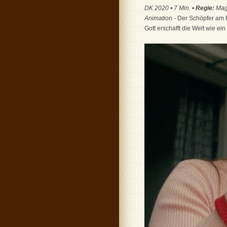
DK 2020 • 7 Min. •
Regie:
Mag
Animation -
Der Schöpfer am
Gott erschafft die Welt wie e