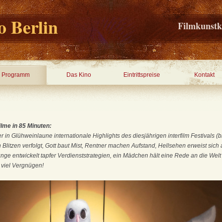
 Berlin
Filmkunstk
Programm
Das Kino
Eintrittspreise
Kontakt
ilme in 85 Minuten:
 in Glühweinlaune internationale Highlights des diesjährigen interfilm Festivals (b
Blitzen verfolgt, Gott baut Mist, Rentner machen Aufstand, Hellsehen erweist sich a
nge entwickelt tapfer Verdienststrategien, ein Mädchen hält eine Rede an die Welt u
 viel Vergnügen!