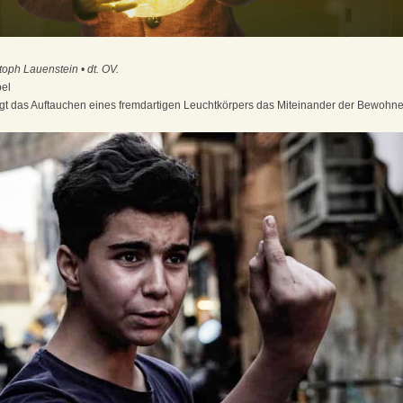
toph Lauenstein • dt. OV.
abel
ngt das Auftauchen eines fremdartigen Leuchtkörpers das Miteinander der Bewoh