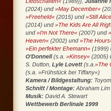
Liebschaften«
(1989)),
Julianne
(2024) und
»May December«
(20
»Freeheld«
(2015) und
»Still Ali
(2014) und
»The Kids Are All Rig
und
»I'm Not There«
(2007) und
Heaven«
(2002) und
»The Hours
»Ein perfekter Ehemann«
(1999)
O'Donnell
(s.a.
»Kinsey«
(2005)
S. Dutton,
Lyle Lovett
(s.a.
»The 
(s.a. »Frühstück bei Tiffany«)
Kamera / Bildgestaltung:
Toyomi
Schnitt / Montage:
Abraham Lim
Musik:
David A. Stewart
Wettbewerb Berlinale 1999