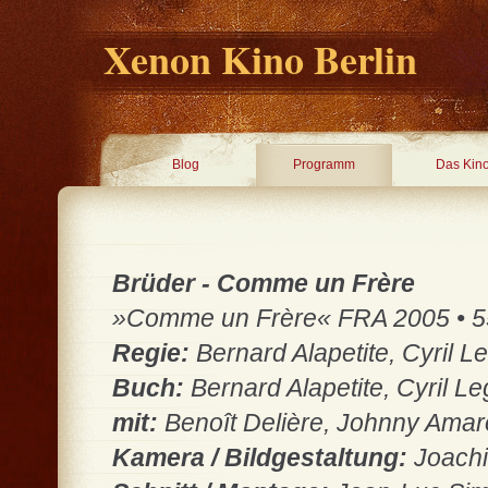
Xenon Kino Berlin
Blog
Programm
Das Kin
Brüder - Comme un Frère
»Comme un Frère« FRA 2005 • 55 
Regie:
Bernard Alapetite, Cyril L
Buch:
Bernard Alapetite, Cyril L
mit:
Benoît Delière, Johnny Amar
Kamera / Bildgestaltung:
Joachi