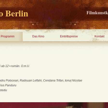
 Berlin
Filmkunstk
Programm
Das Kino
Eintrittspreise
Kontakt
i ab 12 • rumän. O.m.U.
ndru Potocean, Radouan Leflahi, Cendana Trifan, Ionuț Nicolae
ius Panduru
stutiu