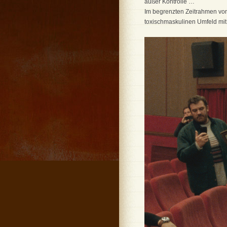
außer Kontrolle …
Im begrenzten Zeitrahmen vo
toxischmaskulinen Umfeld mit e