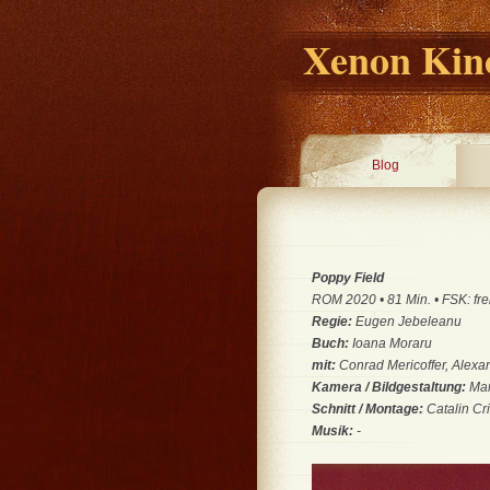
Xenon Kino
Blog
Poppy Field
ROM 2020 • 81 Min. • FSK: fre
Regie:
Eugen Jebeleanu
Buch:
Ioana Moraru
mit:
Conrad Mericoffer, Alexa
Kamera / Bildgestaltung:
Mar
Schnitt / Montage:
Catalin Cri
Musik:
-