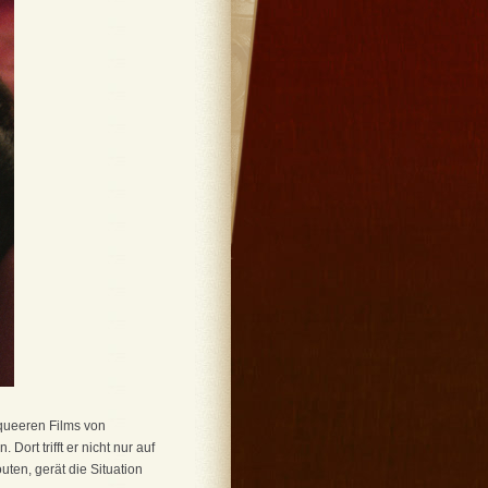
 queeren Films von
ort trifft er nicht nur auf
ten, gerät die Situation