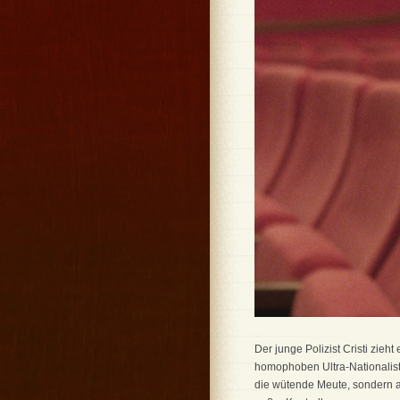
Der junge Polizist Cristi zie
homophoben Ultra-Nationalist*i
die wütende Meute, sondern au