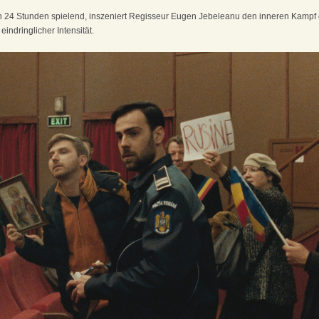
n 24 Stunden spielend, inszeniert Regisseur Eugen Jebeleanu den inneren Kampf
indringlicher Intensität.