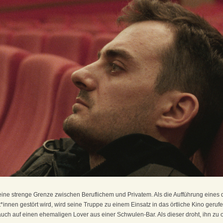
ht eine strenge Grenze zwischen Beruflichem und Privatem. Als die Aufführung eines
nnen gestört wird, wird seine Truppe zu einem Einsatz in das örtliche Kino gerufen. D
ch auf einen ehemaligen Lover aus einer Schwulen-Bar. Als dieser droht, ihn zu ou