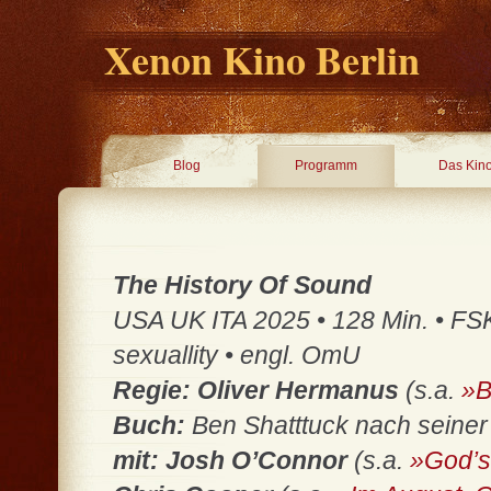
Xenon Kino Berlin
Blog
Programm
Das Kin
The History Of Sound
USA UK ITA 2025 • 128 Min. • FSK
sexuallity • engl. OmU
Regie: Oliver Hermanus
(s.a.
»B
Buch:
Ben Shatttuck nach seiner
mit: Josh O’Connor
(s.a.
»God’s