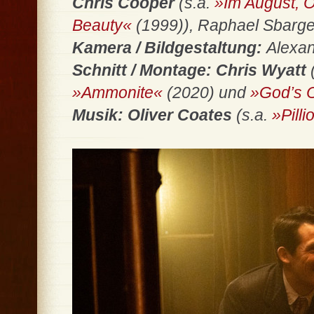
Chris Cooper
(s.a.
»Im August, 
Beauty«
(1999)), Raphael Sbarge,
Kamera / Bildgestaltung:
Alexa
Schnitt / Montage:
Chris Wyatt
»Ammonite«
(2020) und
»God’s 
Musik:
Oliver Coates
(s.a.
»Pilli