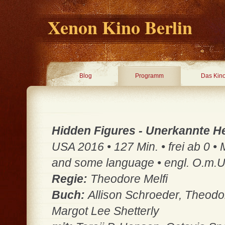
Xenon Kino Berlin
Blog
Programm
Das Kin
Hidden Figures - Unerkannte H
USA 2016 • 127 Min. • frei ab 0 •
and some language • engl. O.m.U
Regie:
Theodore Melfi
Buch:
Allison Schroeder, Theod
Margot Lee Shetterly