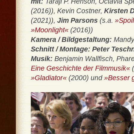
mit:
Taraji P. Henson, Octavia S
(2016)), Kevin Costner,
Kirsten 
(2021)),
Jim Parsons
(s.a.
»Spoi
»Moonlight«
(2016))
Kamera / Bildgestaltung:
Mandy
Schnitt / Montage:
Peter Tesch
Musik:
Benjamin Wallfisch, Phare
Eine Geschichte der Filmmusik«
(
»Gladiator«
(2000) und
»Besser g