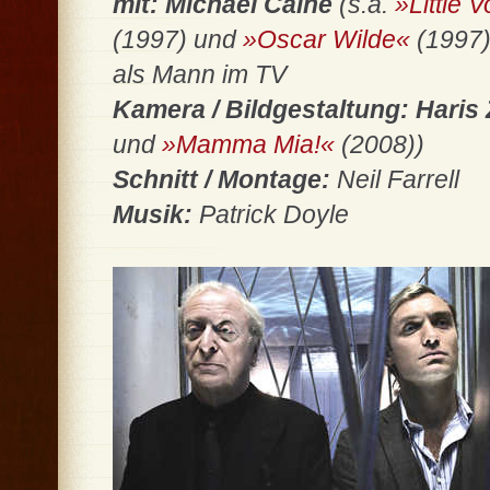
mit: Michael Caine
(s.a.
»Little 
(1997) und
»Oscar Wilde«
(1997
als Mann im TV
Kamera / Bildgestaltung: Hari
und
»Mamma Mia!«
(2008))
Schnitt / Montage:
Neil Farrell
Musik:
Patrick Doyle