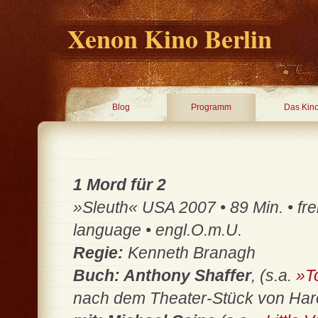
Xenon Kino Berlin
Blog
Programm
Das Kin
1 Mord für 2
»Sleuth« USA 2007 • 89 Min. • fre
language • engl.O.m.U.
Regie:
Kenneth Branagh
Buch: Anthony Shaffer
, (s.a.
»T
nach dem Theater-Stück von Haro