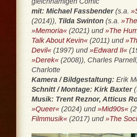
gleichnamigen Comic
mit: Michael Fassbender
(s.a.
»
(2014)),
Tilda Swinton
(s.a.
»The
»Memoria«
(2021) und
»The Hum
Talk About Kevin«
(2011) und
»Th
Devil«
(1997) und
»Edward II«
(1
»Derek«
(2008)), Charles Parnell
Charlotte
Kamera / Bildgestaltung:
Erik M
Schnitt / Montage: Kirk Baxter
Musik: Trent Reznor, Atticus R
»Queer«
(2024) und
»Mid90s«
(2
Filmmusik«
(2017) und
»The Soc