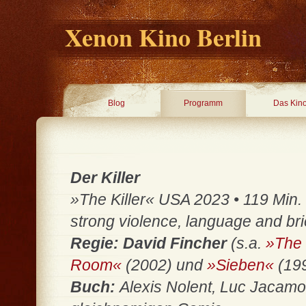
Xenon Kino Berlin
Blog
Programm
Das Kin
Der Killer
»The Killer« USA 2023 • 119 Min. 
strong violence, language and brie
Regie: David Fincher
(s.a.
»The 
Room«
(2002) und
»Sieben«
(199
Buch:
Alexis Nolent, Luc Jacam