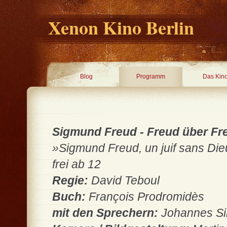
Xenon Kino Berlin
Blog
Programm
Das Kin
Sigmund Freud - Freud über Fr
»Sigmund Freud, un juif sans Dieu
frei ab 12
Regie:
David Teboul
Buch:
François Prodromidès
mit den Sprechern:
Johannes Sil