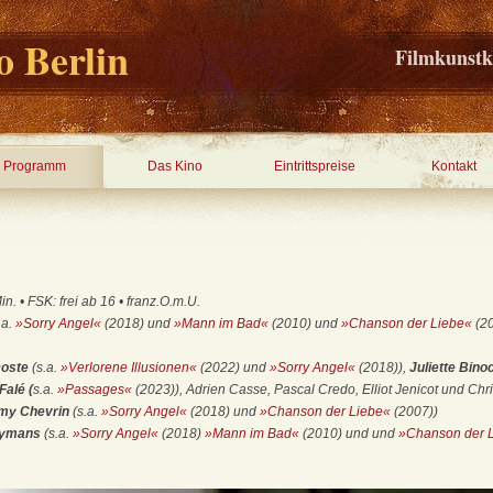
 Berlin
Filmkunstk
Programm
Das Kino
Eintrittspreise
Kontakt
. • FSK: frei ab 16 • franz.O.m.U.
.a.
»Sorry Angel«
(2018) und
»Mann im Bad«
(2010) und
»Chanson der Liebe«
(20
coste
(s.a.
»Verlorene Illusionen«
(2022) und
»Sorry Angel«
(2018)),
Juliette Bin
alé (
s.a.
»Passages«
(2023)), Adrien Casse, Pascal Credo, Elliot Jenicot und Ch
my Chevrin
(s.a.
»Sorry Angel«
(2018) und
»Chanson der Liebe«
(2007))
Hymans
(s.a.
»Sorry Angel«
(2018)
»Mann im Bad«
(2010) und und
»Chanson der 