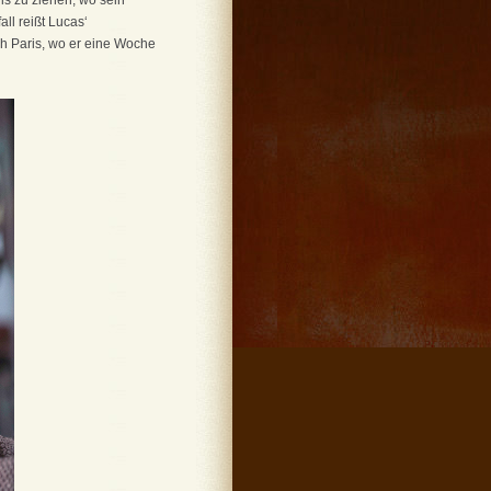
is zu ziehen, wo sein
ll reißt Lucas‘
ach Paris, wo er eine Woche