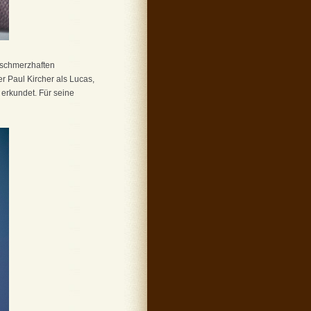
m schmerzhaften
 Paul Kircher als Lucas,
 erkundet. Für seine