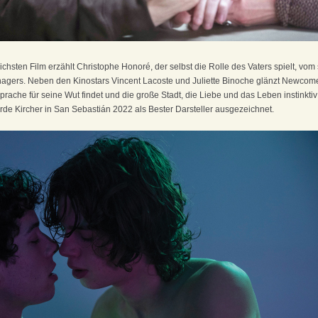
ichsten Film erzählt Christophe Honoré, der selbst die Rolle des Vaters spielt, vo
ers. Neben den Kinostars Vincent Lacoste und Juliette Binoche glänzt Newcomer
prache für seine Wut findet und die große Stadt, die Liebe und das Leben instinktiv
e Kircher in San Sebastián 2022 als Bester Darsteller ausgezeichnet.