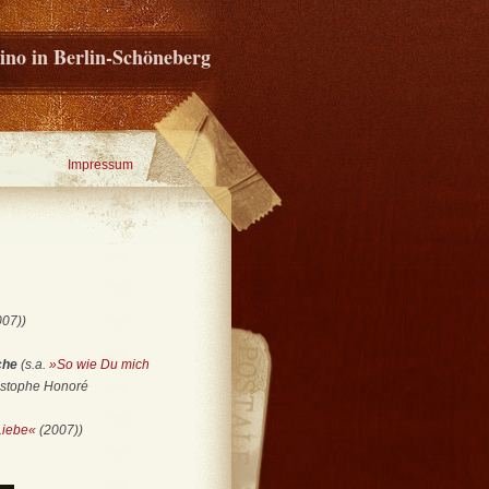
ino in Berlin-Schöneberg
Impressum
07))
oche
(s.a.
»So wie Du mich
ristophe Honoré
Liebe«
(2007))