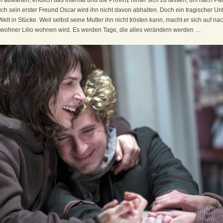
 abwarten, endlich das Internat und die Provinz hinter sich zu lassen, um nach Par
ch sein erster Freund Oscar wird ihn nicht davon abhalten. Doch ein tragischer Unfa
Welt in Stücke. Weil selbst seine Mutter ihn nicht trösten kann, macht er sich auf n
wohner Lilio wohnen wird. Es werden Tage, die alles verändern werden …