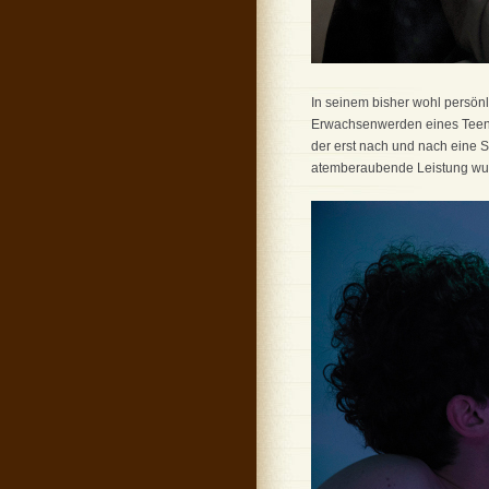
In seinem bisher wohl persönl
Erwachsenwerden eines Teenag
der erst nach und nach eine S
atemberaubende Leistung wurd