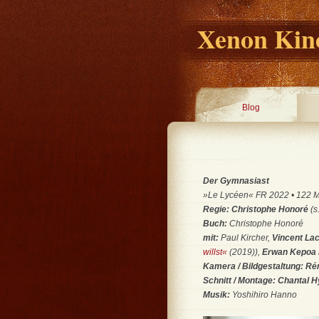
Xenon Kino
Blog
Der Gymnasiast
»Le Lycéen« FR 2022 • 122 Min
Regie: Christophe Honoré
(s
Buch:
Christophe Honoré
mit:
Paul Kircher,
Vincent La
willst«
(2019)),
Erwan Kepoa F
Kamera / Bildgestaltung:
Ré
Schnitt / Montage:
Chantal 
Musik:
Yoshihiro Hanno