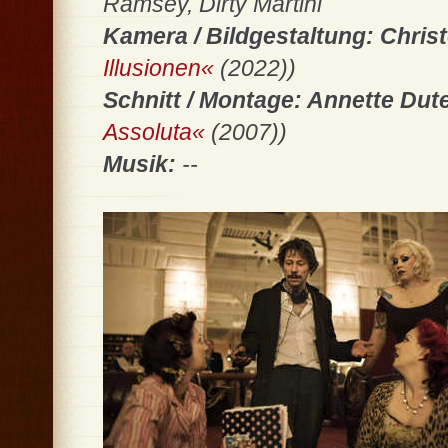
Ramsey, Dirty Martini
Kamera / Bildgestaltung: Chri
Illusionen«
(2022))
Schnitt / Montage: Annette Dut
Assoluta«
(2007))
Musik:
--