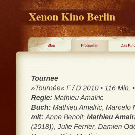
Xenon Kino Berlin
Blog
Programm
Das Kin
Tournee
»Tournée« F / D 2010 • 116 Min. • 
Regie:
Mathieu Amalric
Buch:
Mathieu Amalric, Marcelo 
mit:
Anne Benoit,
Mathieu Amalr
(2018)), Julie Ferrier, Damien O