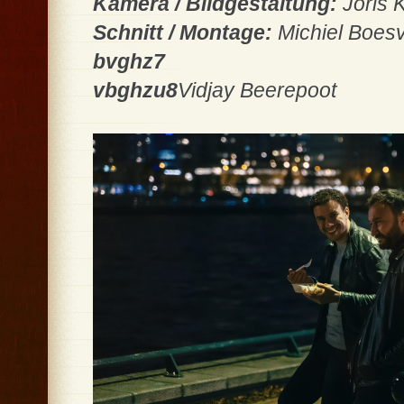
Kamera / Bildgestaltung:
Joris 
Schnitt / Montage:
Michiel Boesv
bvghz7
vbghzu8
Vidjay Beerepoot