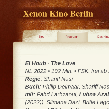
Xenon Kino Berlin
Blog
Programm
Das Kin
El Houb - The Love
NL 2022 • 102 Min. • FSK: frei ab 
Regie:
Shariff Nasr
Buch:
Philip Delmaar, Shariff Na
mit:
Fahd Larhzaoui,
Lubna Aza
(2022)), Slimane Dazi, Britte La