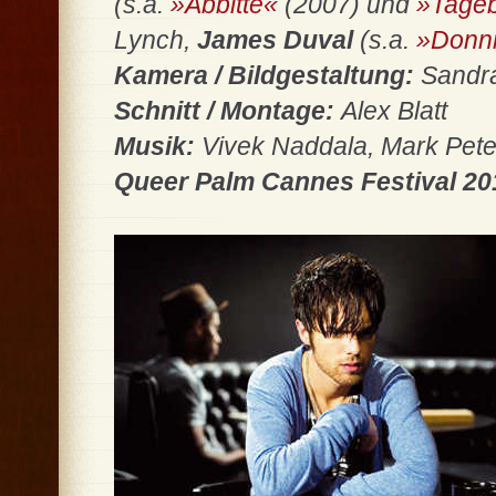
(s.a.
»Abbitte«
(2007) und
»Tageb
Lynch,
James Duval
(s.a.
»Donn
Kamera / Bildgestaltung:
Sandr
Schnitt / Montage:
Alex Blatt
Musik:
Vivek Naddala, Mark Pete
Queer Palm Cannes Festival 20