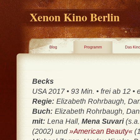
Xenon Kino Berlin
Blog
Programm
Das Kin
Becks
USA 2017 • 93 Min. • frei ab 12 • 
Regie:
Elizabeth Rohrbaugh, Dan
Buch:
Elizabeth Rohrbaugh, Dan
mit:
Lena Hall,
Mena Suvari
(s.a
(2002) und
»American Beauty«
(1