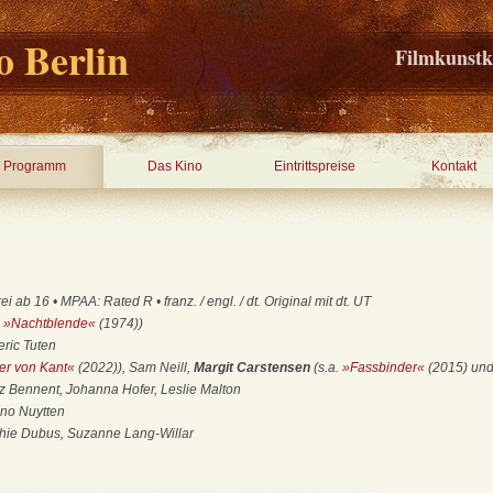
 Berlin
Filmkunstk
Programm
Das Kino
Eintrittspreise
Kontakt
i ab 16 • MPAA: Rated R • franz. / engl. / dt. Original mit dt. UT
.
»Nachtblende«
(1974))
eric Tuten
er von Kant«
(2022)), Sam Neill,
Margit Carstensen
(s.a.
»Fassbinder«
(2015) un
z Bennent, Johanna Hofer, Leslie Malton
no Nuytten
ie Dubus, Suzanne Lang-Willar