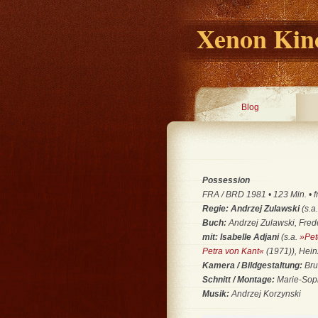
Xenon Kino
Blog
Possession
FRA / BRD 1981 • 123 Min. • fre
Regie: Andrzej Zulawski
(s.a
Buch:
Andrzej Zulawski, Fred
mit:
Isabelle Adjani
(s.a.
»Pet
Petra von Kant«
(1971)), Hein
Kamera / Bildgestaltung:
Bru
Schnitt / Montage:
Marie-Soph
Musik:
Andrzej Korzynski