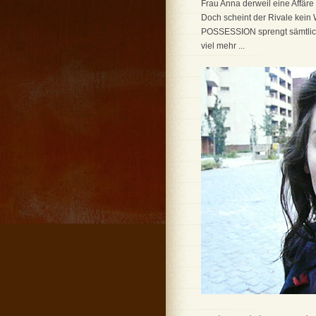
Frau Anna derweil eine Affäre
Doch scheint der Rivale kein
POSSESSION sprengt sämtliche
viel mehr ...