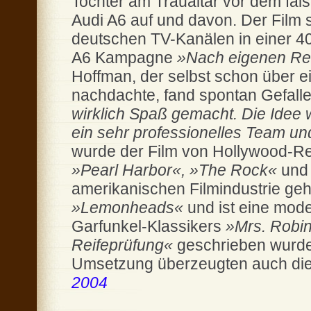
Tochter am Traualtar vor dem fal
Audi A6 auf und davon. Der Film s
deutschen TV-Kanälen in einer 40
A6 Kampagne
»Nach eigenen Re
Hoffman, der selbst schon über e
nachdachte, fand spontan Gefall
wirklich Spaß gemacht. Die Idee wu
ein sehr professionelles Team und
wurde der Film von Hollywood-Reg
»Pearl Harbor«, »The Rock«
un
amerikanischen Filmindustrie geh
»Lemonheads«
und ist eine mod
Garfunkel-Klassikers
»Mrs. Robi
Reifeprüfung«
geschrieben wurde
Umsetzung überzeugten auch die 
2004