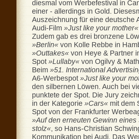
diesmal vom Werbefestival in Ca
einer - allerdings in Gold. Dieses
Auszeichnung für eine deutsche Ag
Audi-Film
»Just like your mother«
Zudem gab es drei bronzene Löwe
»Berlin«
von Kolle Rebbe in Hamb
»Outtakes«
von Heye & Partner i
Spot
»Lullaby«
von Ogilvy & Mathe
Beim
»51. International Advertisi
A6-Werbespot
»Just like your mo
den silbernen Löwen. Auch bei vi
punktete der Spot. Die Jury ze
in der Kategorie
»Cars«
mit dem 
Spot von der Frankfurter Werbeag
»Auf den erneuten Gewinn eines S
stolz«
, so Hans-Christian Schwin
Kommunikation bei Audi. Das Werb