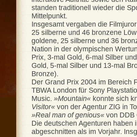
standen traditionell wieder die 
Mittelpunkt.
Insgesamt vergaben die Filmjuro
25 silberne und 46 bronzene Lö
goldene, 25 silberne und 36 bron
Nation in der olympischen Wertun
Prix, 3-mal Gold, 6-mal Silber u
Gold, 5-mal Silber und 13-mal Br
Bronze).
Der Grand Prix 2004 im Bereich 
TBWA London für Sony Playstation
Music.
»Mountain«
konnte sich k
Visitor«
von der Agentur ZIG in T
»Real man of genious«
von DDB C
Die deutschen Agenturen haben i
abgeschnitten als im Vorjahr. Ins