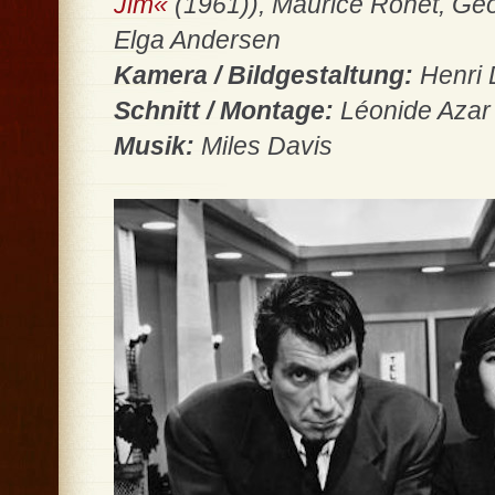
Jim«
(1961)), Maurice Ronet, Geor
Elga Andersen
Kamera / Bildgestaltung:
Henri
Schnitt / Montage:
Léonide Azar
Musik:
Miles Davis