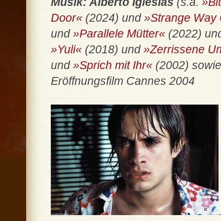
Musik: Alberto Iglesias
(s.a.
»Bi
Door«
(2024) und
»Strange Way 
und
»Parallele Mütter«
(2022) un
»Yuli«
(2018) und
»Zerrissene 
und
»Sprich mit Ihr«
(2002) sowi
Eröffnungsfilm Cannes 2004