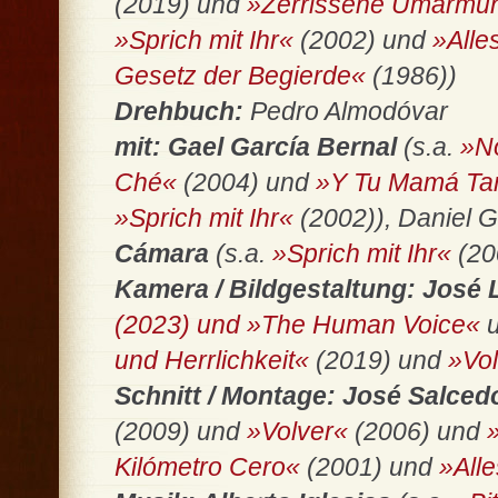
(2019) und
»Zerrissene Umarmu
»Sprich mit Ihr«
(2002) und
»Alle
Gesetz der Begierde«
(1986))
Drehbuch:
Pedro Almodóvar
mit: Gael García Bernal
(s.a.
»N
Ché«
(2004) und
»Y Tu Mamá Ta
»Sprich mit Ihr«
(2002)), Daniel 
Cámara
(s.a.
»Sprich mit Ihr«
(20
Kamera / Bildgestaltung: José 
(2023) und »The Human Voice«
und Herrlichkeit«
(2019) und
»Vo
Schnitt / Montage: José Salced
(2009) und
»Volver«
(2006) und
Kilómetro Cero«
(2001) und
»All