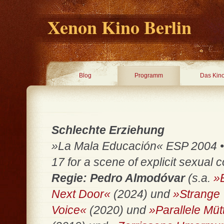
Xenon Kino Berlin
Blog
Programm
Das Kin
Schlechte Erziehung
»La Mala Educación« ESP 2004 • 
17 for a scene of explicit sexual 
Regie: Pedro Almodóvar
(s.a.
»
Next Door«
(2024) und
»Strange
Voice«
(2020) und
»Parallele Müt