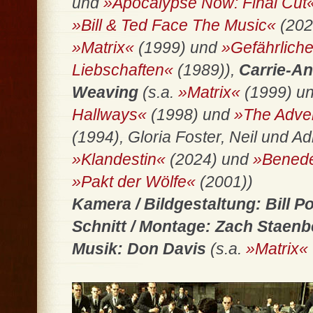
und
»Apocalypse Now: Final Cut
»Bill & Ted Face The Music«
(20
»Matrix«
(1999) und
»Gefährlich
Liebschaften«
(1989)),
Carrie-A
Weaving
(s.a.
»Matrix«
(1999) u
Hallways«
(1998) und
»The Adven
(1994), Gloria Foster, Neil und 
»Klandestin«
(2024) und
»Benede
»Pakt der Wölfe«
(2001))
Kamera / Bildgestaltung: Bill 
Schnitt / Montage: Zach Staen
Musik: Don Davis
(s.a.
»Matrix«