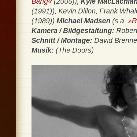
Bang«
(2005)),
Kyle MacLachla
(1991)), Kevin Dillon, Frank Whal
(1989))
Michael Madsen
(s.a.
»R
Kamera / Bildgestaltung:
Robert
Schnitt / Montage:
David Brenner
Musik:
(The Doors)