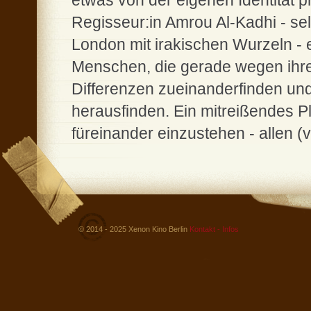
etwas von der eigenen Identität p
Regisseur:in Amrou Al-Kadhi - se
London mit irakischen Wurzeln -
Menschen, die gerade wegen ihrer
Differenzen zueinanderfinden un
herausfinden. Ein mitreißendes Pl
füreinander einzustehen - allen 
© 2014 - 2025 Xenon Kino Berlin
Kontakt - Infos