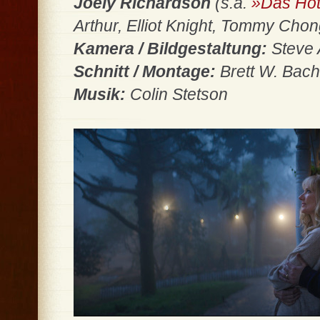
Joely Richardson
(s.a.
»Das Ho
Arthur, Elliot Knight, Tommy Cho
Kamera / Bildgestaltung:
Steve 
Schnitt / Montage:
Brett W. Bac
Musik:
Colin Stetson