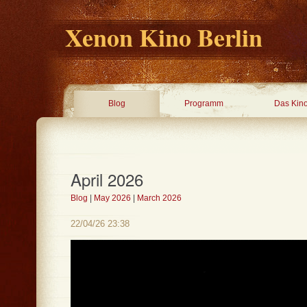
Xenon Kino Berlin
Blog
Programm
Das Kin
April 2026
Blog
|
May 2026
|
March 2026
22/04/26 23:38