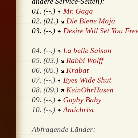
andere Service-Seiten):
01. (--.)
Mr. Gaga
02. (01.)
Die Biene Maja
03. (--.)
Desire Will Set You Fre
04. (--.)
La belle Saison
05. (03.)
Rabbi Wolff
06. (05.)
Krabat
07. (--.)
Eyes Wide Shut
08. (09.)
KeinOhrHasen
09. (--.)
Gayby Baby
10. (--.)
Antichrist
Abfragende Länder: