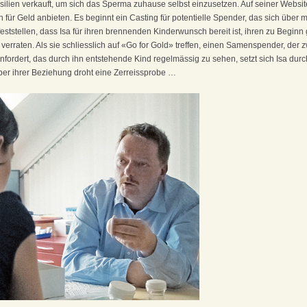
nsilien verkauft, um sich das Sperma zuhause selbst einzusetzen. Auf seiner Webs
für Geld anbieten. Es beginnt ein Casting für potentielle Spender, das sich übe
eststellen, dass Isa für ihren brennenden Kinderwunsch bereit ist, ihren zu Begin
verraten. Als sie schliesslich auf «Go for Gold» treffen, einen Samenspender, der z
nfordert, das durch ihn entstehende Kind regelmässig zu sehen, setzt sich Isa dur
 aber ihrer Beziehung droht eine Zerreissprobe …