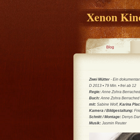
Xenon Kino
Blog
Zwei Mütter
- Ein dokumentari
D 2013 • 79 Min. • frei ab 12
Regie:
Anne Zohra Berrache
Buch:
Anne Zohra Berrached
mit:
Sabine Wolf,
Karina Pla
Kamera / Bildgestaltung:
Fri
Schnitt / Montage:
Denys Da
Musik:
Jasmin Reuter