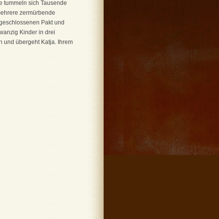
ite tummeln sich Tausende
r mehrere zermürbende
n geschlossenen Pakt und
wanzig Kinder in drei
ch und übergeht Katja. Ihrem