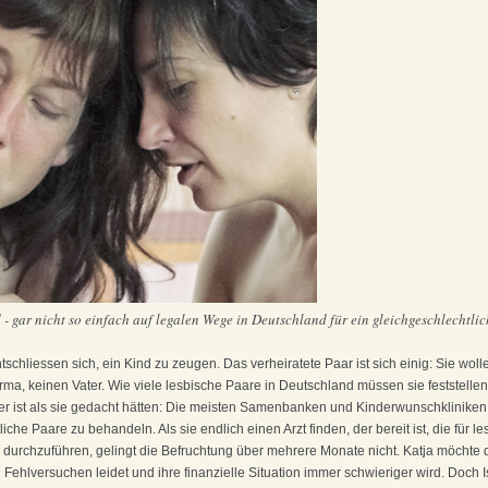
- gar nicht so einfach auf legalen Wege in Deutschland für ein gleichgeschlechtlich
ntschliessen sich, ein Kind zu zeugen. Das verheiratete Paar ist sich einig: Sie woll
rma, keinen Vater. Wie viele lesbische Paare in Deutschland müssen sie feststell
 ist als sie gedacht hätten: Die meisten Samenbanken und Kinderwunschkliniken 
che Paare zu behandeln. Als sie endlich einen Arzt finden, der bereit ist, die für l
n durchzuführen, gelingt die Befruchtung über mehrere Monate nicht. Katja möcht
Fehlversuchen leidet und ihre finanzielle Situation immer schwieriger wird. Doch 