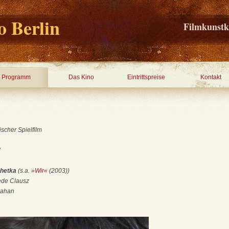
 Berlin
Filmkunstk
Programm
Das Kino
Eintrittspreise
Kontakt
scher Spielfilm
d
chetka
(s.a.
»Wir«
(2003))
ede Clausz
rahan