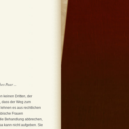
es Paar ...
en keinen Dritten, der
en, dass der Weg zum
lehnen es aus rechtlichen
esbische Frauen
e die Behandlung abbrechen,
Isa kann nicht aufgeben. Sie