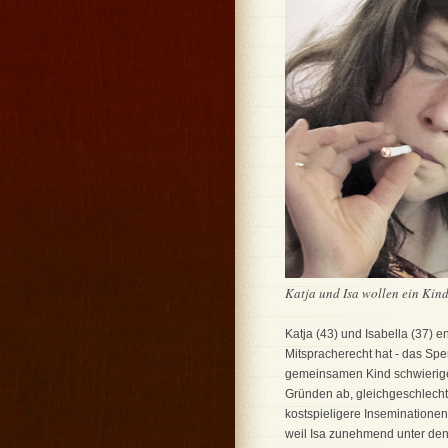
Katja und Isa wollen ein Kind 
Katja (43) und Isabella (37) e
Mitspracherecht hat - das Spe
gemeinsamen Kind schwieriger
Gründen ab, gleichgeschlechtli
kostspieligere Inseminatione
weil Isa zunehmend unter den 