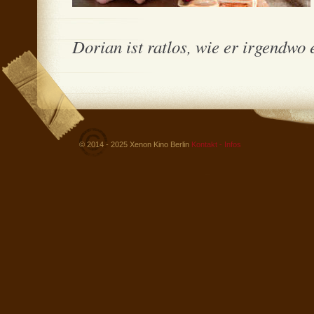
Dorian ist ratlos, wie er irgendwo e
© 2014 - 2025 Xenon Kino Berlin
Kontakt - Infos