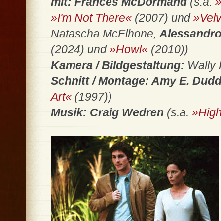
mit: Frances McDormand
(s.a.
»I'm Not There«
(2007) und
»Vel
Natascha McElhone,
Alessandro
(2024) und
»Howl«
(2010))
Kamera / Bildgestaltung:
Wally P
Schnitt / Montage: Amy E. Dud
Art«
(1997))
Musik: Craig Wedren
(s.a.
»High