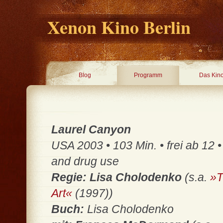
Xenon Kino Berlin
Blog
Programm
Das Kin
Laurel Canyon
USA 2003 • 103 Min. • frei ab 12 
and drug use
Regie: Lisa Cholodenko
(s.a.
»T
Art«
(1997))
Buch:
Lisa Cholodenko