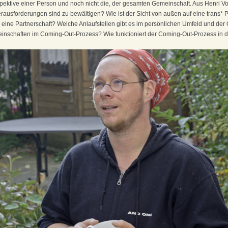
pektive einer Person und noch nicht die, der gesamten Gemeinschaft. Aus Henri Vo
rausforderungen sind zu bewältigen? Wie ist der Sicht von außen auf eine trans
 eine Partnerschaft? Welche Anlaufstellen gibt es im persönlichen Umfeld und der 
inschaften im Coming-Out-Prozess? Wie funktioniert der Coming-Out-Prozess in d