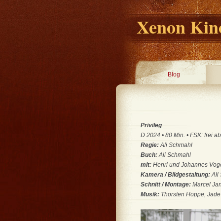
Xenon Kino
Blog
Privileg
D 2024 • 80 Min. • FSK: frei a
Regie:
Ali Schmahl
Buch:
Ali Schmahl
mit:
Henri und Johannes Vog
Kamera / Bildgestaltung:
Ali
Schnitt / Montage:
Marcel Jan
Musik:
Thorsten Hoppe, Jade