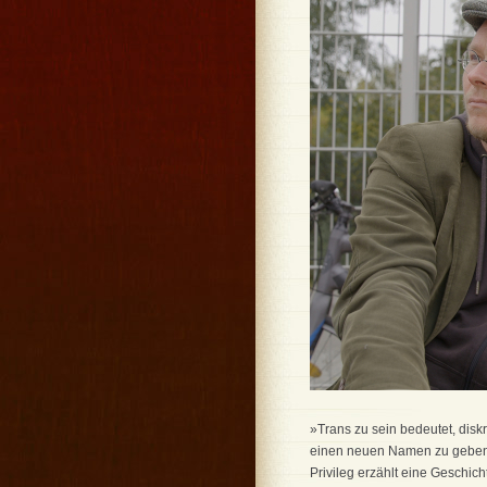
»Trans zu sein bedeutet, diskr
einen neuen Namen zu geben u
Privileg erzählt eine Geschic