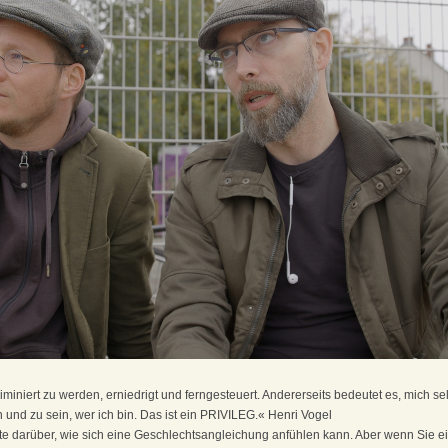
iminiert zu werden, erniedrigt und ferngesteuert. Andererseits bedeutet es, mich sel
nd zu sein, wer ich bin. Das ist ein PRIVILEG.« Henri Vogel
hte darüber, wie sich eine Geschlechtsangleichung anfühlen kann. Aber wenn Sie e