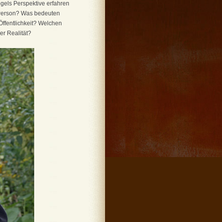
gels Perspektive erfahren
* Person? Was bedeuten
Öffentlichkeit? Welchen
er Realität?