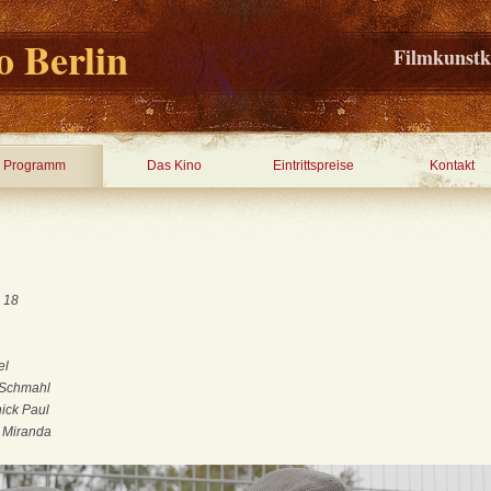
 Berlin
Filmkunstk
Programm
Das Kino
Eintrittspreise
Kontakt
b 18
el
 Schmahl
ick Paul
 Miranda