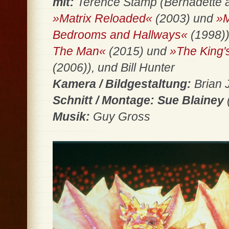
mit:
Terence Stamp (Bernadette 
»Matrix Reloaded«
(2003) und
»M
Bedrooms and Hallways«
(1998)
The Man«
(2015) und
»The King'
(2006)), und Bill Hunter
Kamera / Bildgestaltung:
Brian 
Schnitt / Montage: Sue Blainey
Musik:
Guy Gross