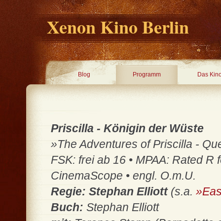
Xenon Kino Berlin
Blog
Programm
Das Kin
Priscilla - Königin der Wüste
»The Adventures of Priscilla - Qu
FSK: frei ab 16 • MPAA: Rated R f
CinemaScope • engl. O.m.U.
Regie: Stephan Elliott
(s.a.
»Eas
Buch:
Stephan Elliott