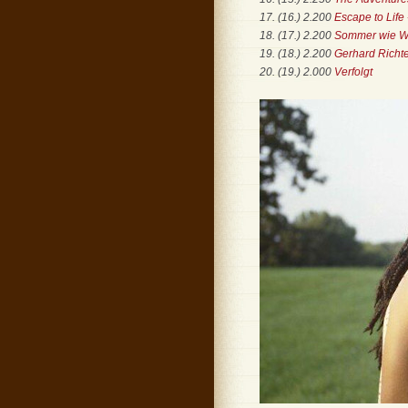
17. (16.) 2.200
Escape to Life
18. (17.) 2.200
Sommer wie Win
19. (18.) 2.200
Gerhard Richte
20. (19.) 2.000
Verfolgt