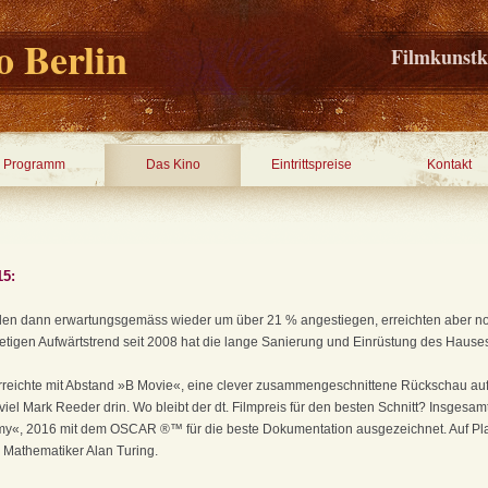
 Berlin
Filmkunstk
Programm
Das Kino
Eintrittspreise
Kontakt
15:
len dann erwartungsgemäss wieder um über 21 % angestiegen, erreichten aber no
etigen Aufwärtstrend seit 2008 hat die lange Sanierung und Einrüstung des Hauses
reichte mit Abstand »B Movie«, eine clever zusammengeschnittene Rückschau auf 
viel Mark Reeder drin. Wo bleibt der dt. Filmpreis für den besten Schnitt? Insgesamt
my«, 2016 mit dem OSCAR ®™ für die beste Dokumentation ausgezeichnet. Auf Pla
 Mathematiker Alan Turing.