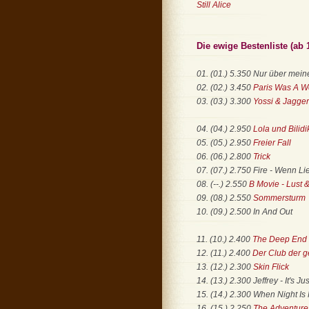
Still Alice
Die ewige Bestenliste (ab 
01. (01.) 5.350 Nur über mein
02. (02.) 3.450
Paris Was A 
03. (03.) 3.300
Yossi & Jagger
04. (04.) 2.950
Lola und Bilidi
05. (05.) 2.950
Freier Fall
06. (06.) 2.800
Trick
07. (07.) 2.750 Fire - Wenn Li
08. (--.) 2.550
B Movie - Lust 
09. (08.) 2.550
Sommersturm
10. (09.) 2.500 In And Out
11. (10.) 2.400
The Deep End -
12. (11.) 2.400
Der Club der 
13. (12.) 2.300
Skin Flick
14. (13.) 2.300 Jeffrey - It's Ju
15. (14.) 2.300 When Night Is 
16. (15.) 2.250
The Adventures