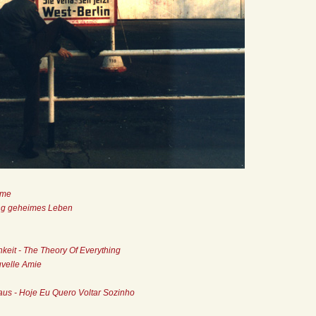
ame
eng geheimes Leben
keit - The Theory Of Everything
uvelle Amie
aus - Hoje Eu Quero Voltar Sozinho