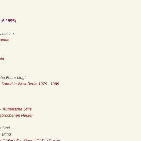
1.6.1995)
e Leiche
Woman
kid
ebe Feuer fängt
& Sound in West-Berlin 1979 - 1989
 Trügerische Stille
gebrochenen Herzen
st Sex!
Falling
 Of Priscilla - Queen Of The Desert