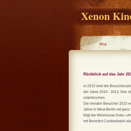
Xenon Kino
Blog
Rückblick auf das Jahr 20
in 2015 sind die Besucherzah
der Jahre 2010 - 2013. Den st
unterbrochen.
Die meisten Besucher 2015 er
Jahre in West-Berlin mit ganz 
folgt die Winehouse Doku »A
mit Benedict Cumberbatch als