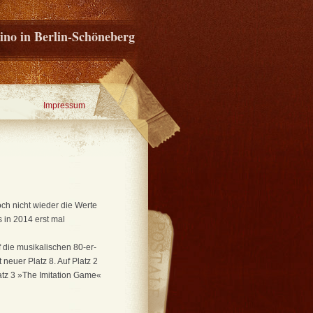
ino in Berlin-Schöneberg
Impressum
ch nicht wieder die Werte
 in 2014 erst mal
die musikalischen 80-er-
 neuer Platz 8. Auf Platz 2
tz 3 »The Imitation Game«