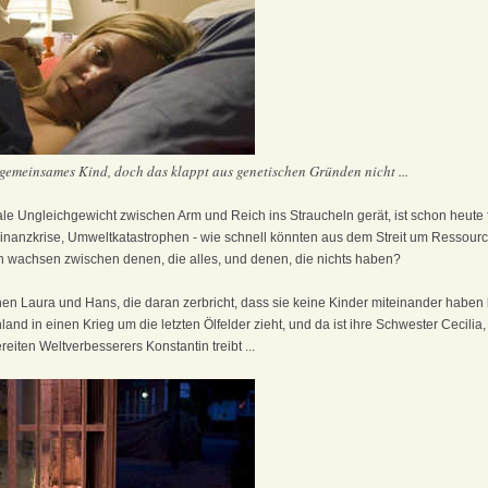
gemeinsames Kind, doch das klappt aus genetischen Gründen nicht ...
le Ungleichgewicht zwischen Arm und Reich ins Straucheln gerät, ist schon heute fa
nanzkrise, Umweltkatastrophen - wie schnell könnten aus dem Streit um Ressour
 wachsen zwischen denen, die alles, und denen, die nichts haben?
hen Laura und Hans, die daran zerbricht, dass sie keine Kinder miteinander haben
hland in einen Krieg um die letzten Ölfelder zieht, und da ist ihre Schwester Cecilia,
eiten Weltverbesserers Konstantin treibt ...