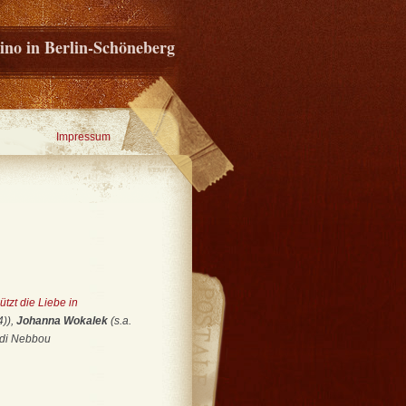
ino in Berlin-Schöneberg
Impressum
tzt die Liebe in
)),
Johanna Wokalek
(s.a.
hdi Nebbou