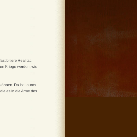
st bittere Realität.
cen Kriege werden, wie
 können. Da ist Lauras
 die es in die Arme des