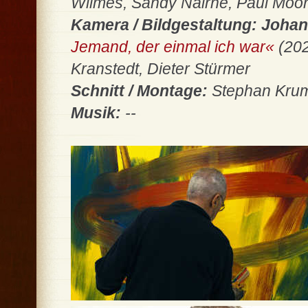
Wilmes, Sandy Nairne, Paul Moo
Kamera / Bildgestaltung: Johan
Jemand, der einmal ich war«
(20
Kranstedt, Dieter Stürmer
Schnitt / Montage:
Stephan Krum
Musik:
--