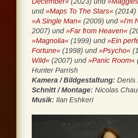
December«
(2023) und
»Maggies
und
»Maps To The Stars«
(2014)
»A Single Man«
(2009) und
»I'm 
2007) und
»Far from Heaven«
(2
»Magnolia«
(1999) und
»Ein per
Fortune«
(1998) und
»Psycho«
(
Wild«
(2007) und
»Panic Room«
Hunter Parrish
Kamera / Bildgestaltung:
Denis 
Schnitt / Montage:
Nicolas Cha
Musik:
Ilan Eshkeri