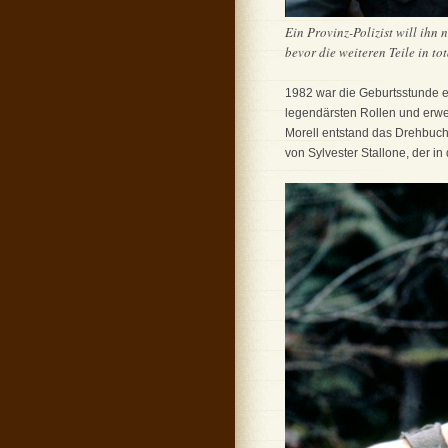
Ein Provinz-Polizist will ihn 
bevor die weiteren Teile in t
1982 war die Geburtsstunde ein
legendärsten Rollen und erw
Morell entstand das Drehbuc
von Sylvester Stallone, der i