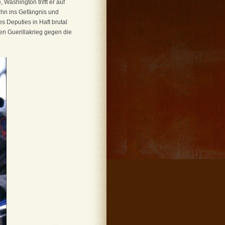
Washington trifft er auf
t ihn ins Gefängnis und
s Deputies in Haft brutal
en Guerillakrieg gegen die