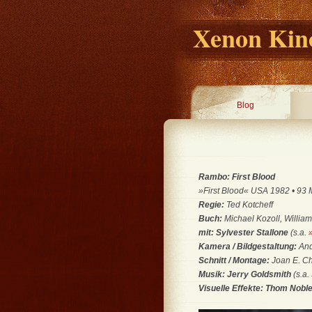
Xenon Kino
Blog
Rambo: First Blood
»First Blood« USA 1982 • 93 Mi
Regie:
Ted Kotcheff
Buch:
Michael Kozoll, Willia
mit: Sylvester Stallone
(s.a.
Kamera / Bildgestaltung:
And
Schnitt / Montage:
Joan E. 
Musik: Jerry Goldsmith
(s.a.
Visuelle Effekte: Thom Nobl