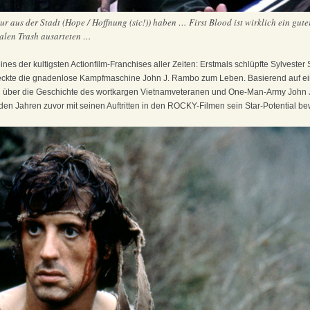
nur aus der Stadt (Hope / Hoffnung (sic!)) haben … First Blood ist wirklich ein gut
otalen Trash ausarteten …
es der kultigsten Actionfilm-Franchises aller Zeiten: Erstmals schlüpfte Sylvester 
eckte die gnadenlose Kampfmaschine John J. Rambo zum Leben. Basierend auf 
h über die Geschichte des wortkargen Vietnamveteranen und One-Man-Army John J
n den Jahren zuvor mit seinen Auftritten in den ROCKY-Filmen sein Star-Potential be