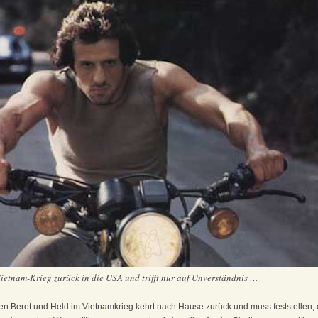
tnam-Krieg zurück in die USA und trifft nur auf Unverständnis …
 Beret und Held im Vietnamkrieg kehrt nach Hause zurück und muss feststellen, 