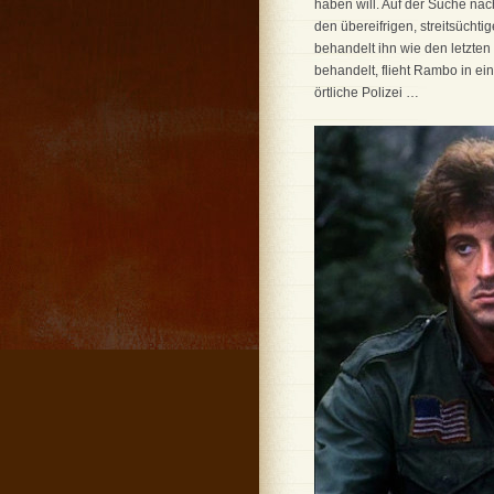
haben will. Auf der Suche nac
den übereifrigen, streitsüchti
behandelt ihn wie den letzten
behandelt, flieht Rambo in e
örtliche Polizei …