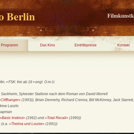
 Berlin
Filmkunstk
Programm
Das Kino
Eintrittspreise
Kontakt
n. • FSK: frei ab 16 • engl. O.m.U.
m Sackheim, Sylvester Stallone nach dem Roman von David Morrell
»Cliffhanger«
(1993)), Brian Dennehy, Richard Crenna, Bill McKinney, Jack Starrett,
rew Laszlo
Chapman
»Basic Instinct«
(1992) und
»Total Recall«
(1990))
e
(s.a.
»Thelma und Louise«
(1991))