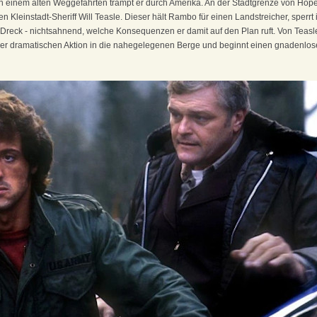
h einem alten Weggefährten trampt er durch Amerika. An der Stadtgrenze von Hope, 
gen Kleinstadt-Sheriff Will Teasle. Dieser hält Rambo für einen Landstreicher, sperr
 Dreck - nichtsahnend, welche Konsequenzen er damit auf den Plan ruft. Von Teasle
iner dramatischen Aktion in die nahegelegenen Berge und beginnt einen gnadenlos