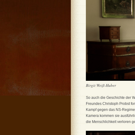
Birgit Weiß-Huber
So auch die Geschichte der W
Freundes Christoph Probst for
Kampf gegen das NS-Regime auf
Kamera kommen sie ausführlic
die Menschlichkeit verloren 