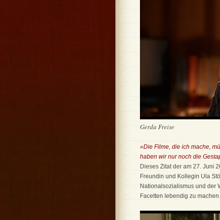
Gerda Freise
»Die Filme, die ich mache, m
haben wir nur noch die Gesta
Dieses Zitat der am 27. Juni 
Freundin und Kollegin Ula Stö
Nationalsozialismus und der W
Facetten lebendig zu machen