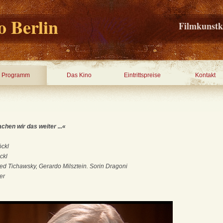
 Berlin
Filmkunstk
Programm
Das Kino
Eintrittspreise
Kontakt
hen wir das weiter ...«
öckl
ckl
red Tichawsky, Gerardo Milsztein. Sorin Dragoni
er