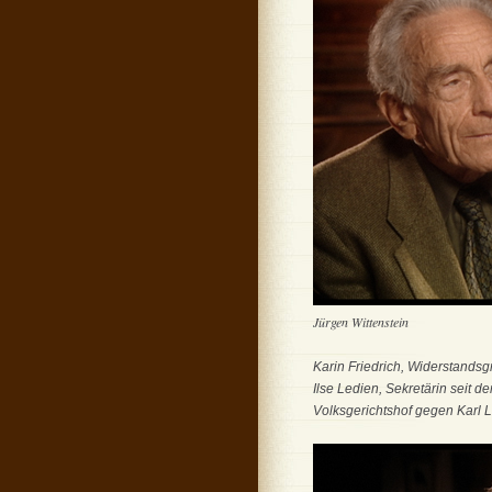
Jürgen Wittenstein
Karin Friedrich, Widerstandsg
Ilse Ledien, Sekretärin seit
Volksgerichtshof gegen Karl 