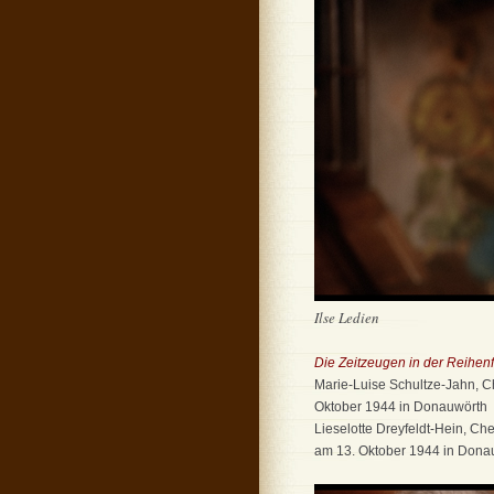
Ilse Ledien
Die Zeitzeugen in der Reihenf
Marie-Luise Schultze-Jahn, C
Oktober 1944 in Donauwörth
Lieselotte Dreyfeldt-Hein, Ch
am 13. Oktober 1944 in Dona