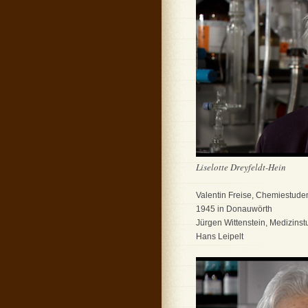
Liselotte Dreyfeldt-Hein
Valentin Freise, Chemiestude
1945 in Donauwörth
Jürgen Wittenstein, Medizinst
Hans Leipelt