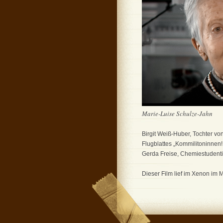
Marie-Luise Schulze-Jahn
Birgit Weiß-Huber, Tochter v
Flugblattes „Kommilitoninnen!
Gerda Freise, Chemiestudenti
Dieser Film lief im Xenon im 