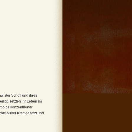
ister Scholl und ihres
ligt, setzten ihr Leben im
bolds konzentrierter
hte außer Kraft gesetzt und