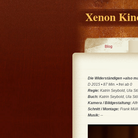
Xenon Kino
Blog
Die Widerständigen »also mac
D 2015 • 87 Min. • frei ab 0
Regie:
Katrin Seybold, Ula St
Buch:
Katrin Seybold, Ula Stö
Kamera / Bildgestaltung:
Alf
Schnitt / Montage:
Frank Müll
Musik:
--