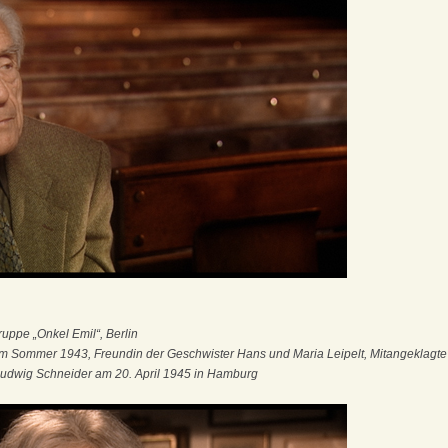
ruppe „Onkel Emil“, Berlin
 dem Sommer 1943, Freundin der Geschwister Hans und Maria Leipelt, Mitangeklagt
Ludwig Schneider am 20. April 1945 in Hamburg