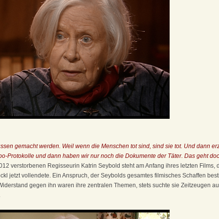
üssen gemacht werden. Weil wenn die Menschen tot sind, sind sie tot. Und dann e
po-Protokolle und dann haben wir nur noch die Dokumente der Täter. Das geht doc
2012 verstorbenen Regisseurin Katrin Seybold steht am Anfang ihres letzten Films, 
ckl jetzt vollendete. Ein Anspruch, der Seybolds gesamtes filmisches Schaffen bes
iderstand gegen ihn waren ihre zentralen Themen, stets suchte sie Zeitzeugen auf
.