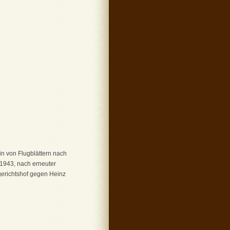
in von Flugblättern nach
 1943, nach erneuter
erichtshof gegen Heinz