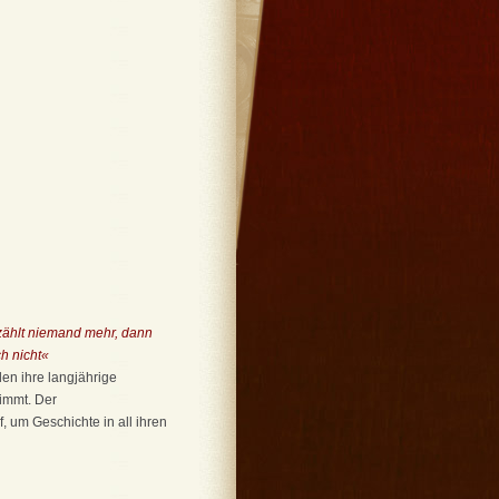
rzählt niemand mehr, dann
h nicht«
den ihre langjährige
timmt. Der
, um Geschichte in all ihren